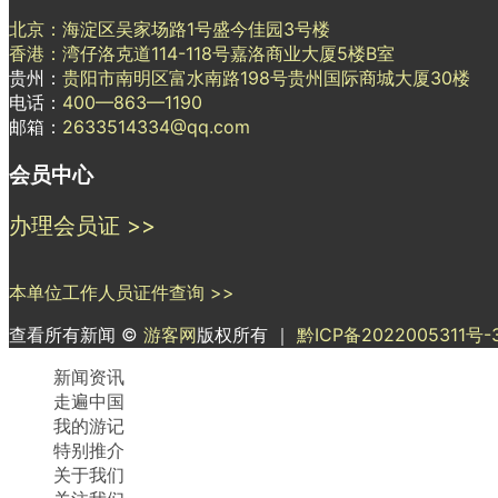
北京：海淀区吴家场路1号盛今佳园3号楼
香港：湾仔洛克道114-118号嘉洛商业大厦5楼B室
贵州：
贵阳市南明区富水南路198号贵州国际商城大厦30楼
电话：
400—863—1190
邮箱：
2633514334@qq.com
会员中心
办理会员证 >>
本单位工作人员证件查询 >>
查看所有新闻 ©
游客网
版权所有 ｜
黔ICP备2022005311号-
新闻资讯
走遍中国
我的游记
特别推介
关于我们