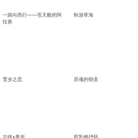
一路向西行——苍天般的阿
秋游草海
拉善
雪乡之恋
灵魂的朝圣
古镇•青岩
双乳峰抒怀