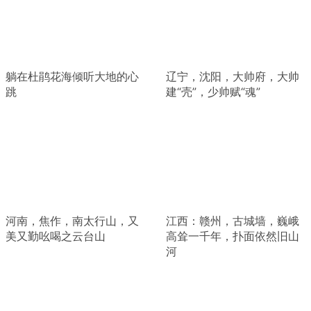
躺在杜鹃花海倾听大地的心
辽宁，沈阳，大帅府，大帅
跳
建“壳”，少帅赋“魂”
河南，焦作，南太行山，又
江西：赣州，古城墙，巍峨
美又勤吆喝之云台山
高耸一千年，扑面依然旧山
河