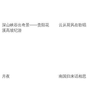
深山峡谷出奇景——贵阳花
云从荷风在歌唱
溪高坡纪游
月夜
南国归来话相思