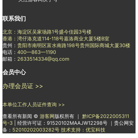
联系我们
北京：海淀区吴家场路1号盛今佳园3号楼
香港：湾仔洛克道114-118号嘉洛商业大厦5楼B室
贵州：
贵阳市南明区富水南路198号贵州国际商城大厦30楼
电话：
400—863—1190
邮箱：
2633514334@qq.com
会员中心
办理会员证 >>
本单位工作人员证件查询 >>
查看所有新闻 ©
游客网
版权所有 ｜
黔ICP备2022005311
号-3
| 经营许可证：91520102MAAJW12298号 ｜贵公网安
备：
52010202003282号
技术支持：优宝科技