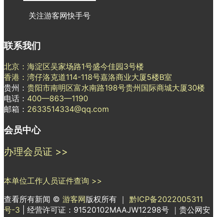
关注游客网快手号
联系我们
北京：海淀区吴家场路1号盛今佳园3号楼
香港：湾仔洛克道114-118号嘉洛商业大厦5楼B室
贵州：
贵阳市南明区富水南路198号贵州国际商城大厦30楼
电话：
400—863—1190
邮箱：
2633514334@qq.com
会员中心
办理会员证 >>
本单位工作人员证件查询 >>
查看所有新闻 ©
游客网
版权所有 ｜
黔ICP备2022005311
号-3
| 经营许可证：91520102MAAJW12298号 ｜贵公网安