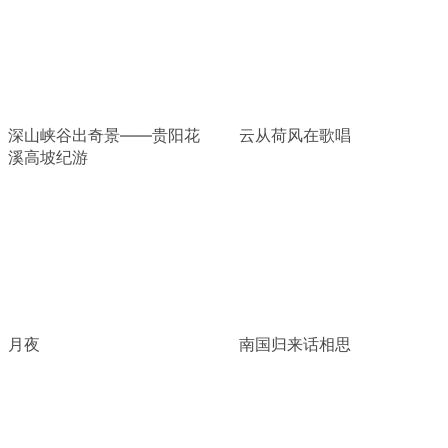
深山峡谷出奇景——贵阳花
云从荷风在歌唱
溪高坡纪游
月夜
南国归来话相思