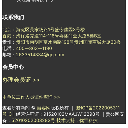
联系我们
北京：海淀区吴家场路1号盛今佳园3号楼
香港：湾仔洛克道114-118号嘉洛商业大厦5楼B室
贵州：
贵阳市南明区富水南路198号贵州国际商城大厦30楼
电话：
400—863—1190
邮箱：
2633514334@qq.com
会员中心
办理会员证 >>
本单位工作人员证件查询 >>
查看所有新闻 ©
游客网
版权所有 ｜
黔ICP备2022005311
号-3
| 经营许可证：91520102MAAJW12298号 ｜贵公网安
备：
52010202003282号
技术支持：优宝科技