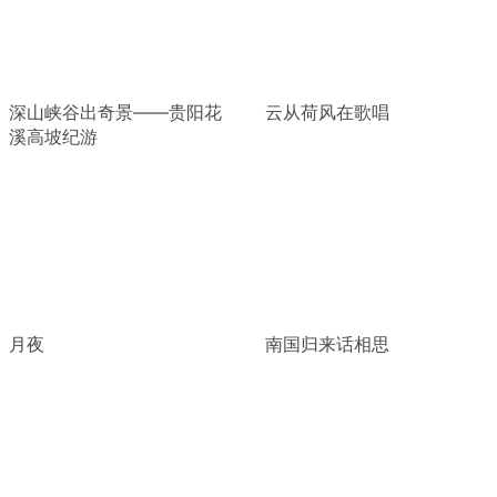
深山峡谷出奇景——贵阳花
云从荷风在歌唱
溪高坡纪游
月夜
南国归来话相思