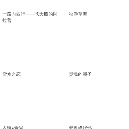
一路向西行——苍天般的阿
秋游草海
拉善
雪乡之恋
灵魂的朝圣
古镇•青岩
双乳峰抒怀