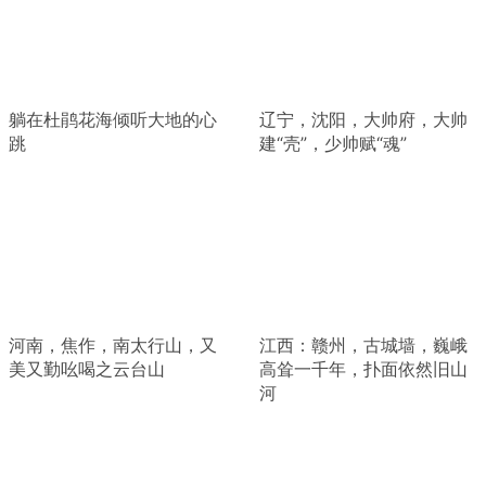
躺在杜鹃花海倾听大地的心
辽宁，沈阳，大帅府，大帅
跳
建“壳”，少帅赋“魂”
河南，焦作，南太行山，又
江西：赣州，古城墙，巍峨
美又勤吆喝之云台山
高耸一千年，扑面依然旧山
河