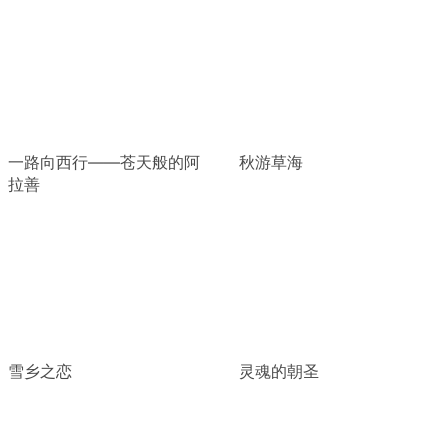
一路向西行——苍天般的阿
秋游草海
拉善
雪乡之恋
灵魂的朝圣