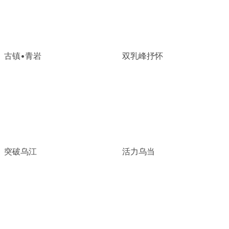
古镇•青岩
双乳峰抒怀
突破乌江
活力乌当