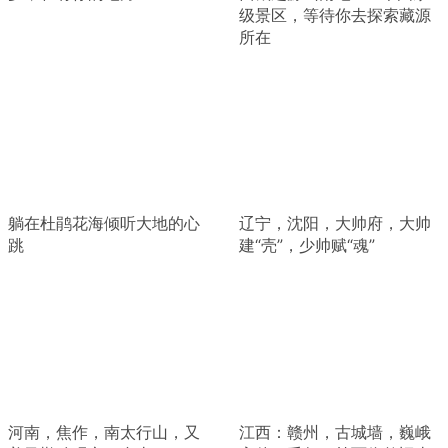
级景区，等待你去探索藏源
所在
躺在杜鹃花海倾听大地的心
辽宁，沈阳，大帅府，大帅
跳
建“壳”，少帅赋“魂”
河南，焦作，南太行山，又
江西：赣州，古城墙，巍峨