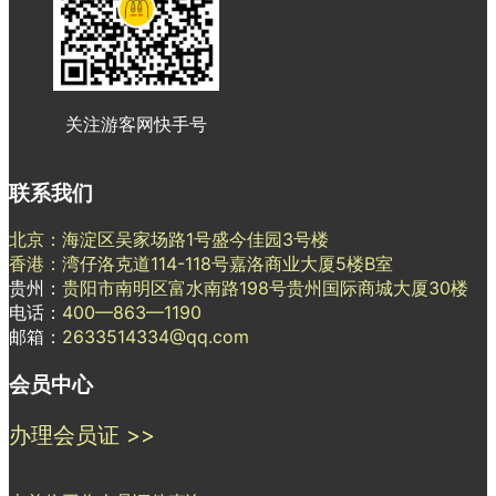
关注游客网快手号
联系我们
北京：海淀区吴家场路1号盛今佳园3号楼
香港：湾仔洛克道114-118号嘉洛商业大厦5楼B室
贵州：
贵阳市南明区富水南路198号贵州国际商城大厦30楼
电话：
400—863—1190
邮箱：
2633514334@qq.com
会员中心
办理会员证 >>