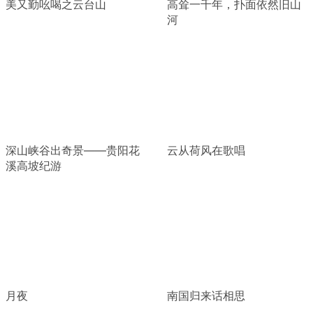
美又勤吆喝之云台山
高耸一千年，扑面依然旧山
河
深山峡谷出奇景——贵阳花
云从荷风在歌唱
溪高坡纪游
月夜
南国归来话相思