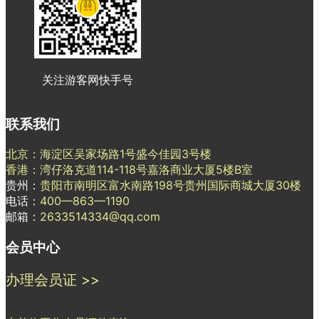
关注游客网快手号
联系我们
北京：海淀区吴家场路1号盛今佳园3号楼
香港：湾仔洛克道114-118号嘉洛商业大厦5楼B室
贵州：
贵阳市南明区富水南路198号贵州国际商城大厦30楼
电话：
400—863—1190
邮箱：
2633514334@qq.com
会员中心
办理会员证 >>