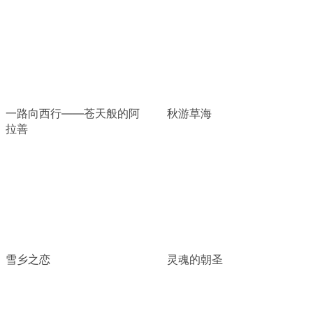
一路向西行——苍天般的阿
秋游草海
拉善
雪乡之恋
灵魂的朝圣