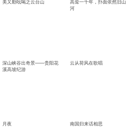
美又勤吆喝之云台山
高耸一千年，扑面依然旧山
河
深山峡谷出奇景——贵阳花
云从荷风在歌唱
溪高坡纪游
月夜
南国归来话相思