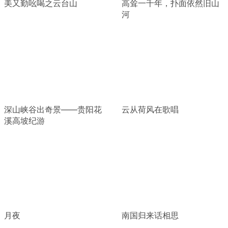
美又勤吆喝之云台山
高耸一千年，扑面依然旧山
河
深山峡谷出奇景——贵阳花
云从荷风在歌唱
溪高坡纪游
月夜
南国归来话相思