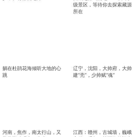
级景区，等待你去探索藏源
所在
躺在杜鹃花海倾听大地的心
辽宁，沈阳，大帅府，大帅
跳
建“壳”，少帅赋“魂”
河南，焦作，南太行山，又
江西：赣州，古城墙，巍峨