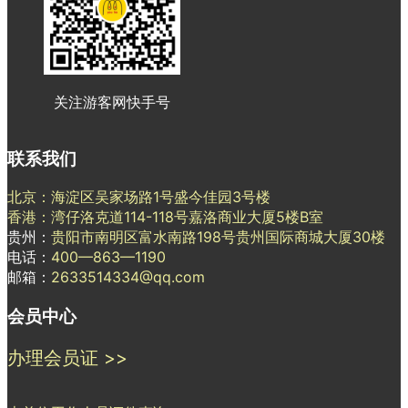
关注游客网快手号
联系我们
北京：海淀区吴家场路1号盛今佳园3号楼
香港：湾仔洛克道114-118号嘉洛商业大厦5楼B室
贵州：
贵阳市南明区富水南路198号贵州国际商城大厦30楼
电话：
400—863—1190
邮箱：
2633514334@qq.com
会员中心
办理会员证 >>