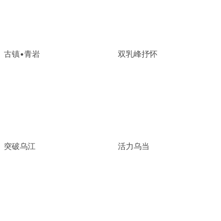
古镇•青岩
双乳峰抒怀
突破乌江
活力乌当