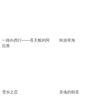
一路向西行——苍天般的阿
秋游草海
拉善
雪乡之恋
灵魂的朝圣