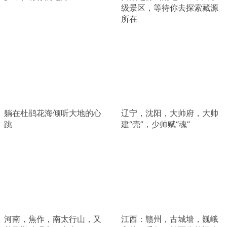
级景区，等待你去探索藏源
所在
躺在杜鹃花海倾听大地的心
辽宁，沈阳，大帅府，大帅
跳
建“壳”，少帅赋“魂”
河南，焦作，南太行山，又
江西：赣州，古城墙，巍峨