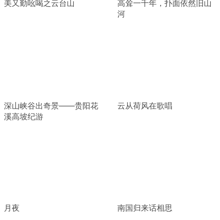
美又勤吆喝之云台山
高耸一千年，扑面依然旧山
河
深山峡谷出奇景——贵阳花
云从荷风在歌唱
溪高坡纪游
月夜
南国归来话相思