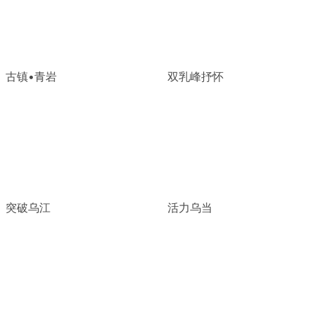
古镇•青岩
双乳峰抒怀
突破乌江
活力乌当