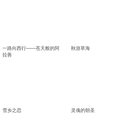
一路向西行——苍天般的阿
秋游草海
拉善
雪乡之恋
灵魂的朝圣