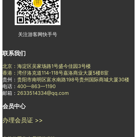
关注游客网快手号
联系我们
北京：海淀区吴家场路1号盛今佳园3号楼
香港：湾仔洛克道114-118号嘉洛商业大厦5楼B室
贵州：
贵阳市南明区富水南路198号贵州国际商城大厦30楼
电话：
400—863—1190
邮箱：
2633514334@qq.com
会员中心
办理会员证 >>