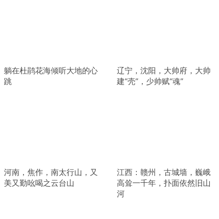
躺在杜鹃花海倾听大地的心
辽宁，沈阳，大帅府，大帅
跳
建“壳”，少帅赋“魂”
河南，焦作，南太行山，又
江西：赣州，古城墙，巍峨
美又勤吆喝之云台山
高耸一千年，扑面依然旧山
河