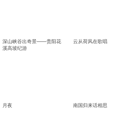
深山峡谷出奇景——贵阳花
云从荷风在歌唱
溪高坡纪游
月夜
南国归来话相思