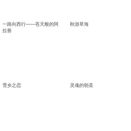
一路向西行——苍天般的阿
秋游草海
拉善
雪乡之恋
灵魂的朝圣