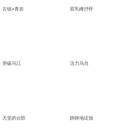
古镇•青岩
双乳峰抒怀
突破乌江
活力乌当
天堂的台阶
静静地绽放