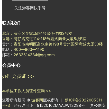
关注游客网快手号
联系我们
北京：海淀区吴家场路1号盛今佳园3号楼
香港：湾仔洛克道114-118号嘉洛商业大厦5楼B室
贵州：
贵阳市南明区富水南路198号贵州国际商城大厦30楼
电话：
400—863—1190
邮箱：
2633514334@qq.com
会员中心
办理会员证 >>
本单位工作人员证件查询 >>
查看所有新闻 ©
游客网
版权所有 ｜
黔ICP备2022005311
号-3
| 经营许可证：91520102MAAJW12298号 ｜贵公网安