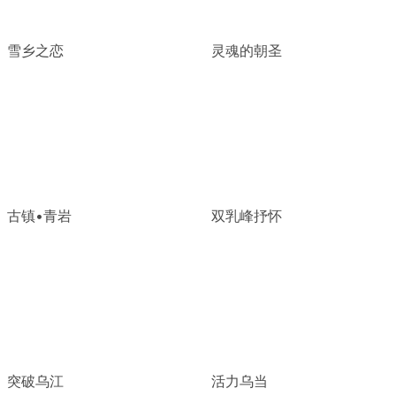
雪乡之恋
灵魂的朝圣
古镇•青岩
双乳峰抒怀
突破乌江
活力乌当