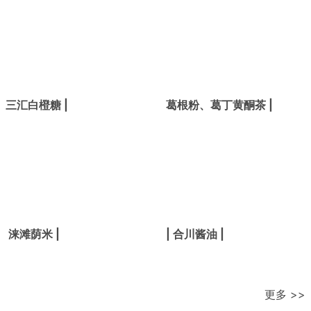
三汇白橙糖 |
葛根粉、葛丁黄酮茶 |
涞滩荫米 |
| 合川酱油 |
更多 >>