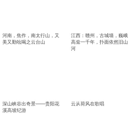
河南，焦作，南太行山，又
江西：赣州，古城墙，巍峨
美又勤吆喝之云台山
高耸一千年，扑面依然旧山
河
深山峡谷出奇景——贵阳花
云从荷风在歌唱
溪高坡纪游