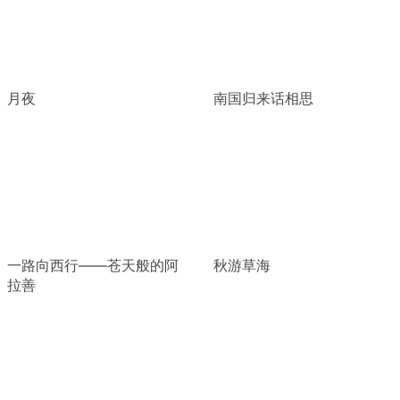
月夜
南国归来话相思
一路向西行——苍天般的阿
秋游草海
拉善