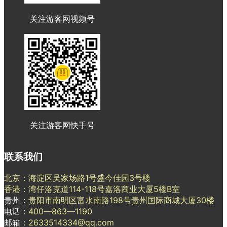
关注游客网视频号
关注游客网快手号
联系我们
北京：海淀区吴家场路1号盛今佳园3号楼
香港：湾仔洛克道114-118号嘉洛商业大厦5楼B室
贵州：
贵阳市南明区富水南路198号贵州国际商城大厦30楼
电话：
400—863—1190
邮箱：
2633514334@qq.com