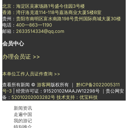
北京：海淀区吴家场路1号盛今佳园3号楼
香港：湾仔洛克道114-118号嘉洛商业大厦5楼B室
贵州：
贵阳市南明区富水南路198号贵州国际商城大厦30楼
电话：
400—863—1190
邮箱：
2633514334@qq.com
会员中心
办理会员证 >>
本单位工作人员证件查询 >>
查看所有新闻 ©
游客网
版权所有 ｜
黔ICP备2022005311
号-3
| 经营许可证：91520102MAAJW12298号 ｜贵公网安
备：
52010202003282号
技术支持：优宝科技
新闻资讯
走遍中国
我的游记
特别推介