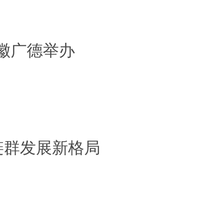
徽广德举办
业链群发展新格局