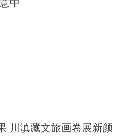
诗意中
果 川滇藏文旅画卷展新颜