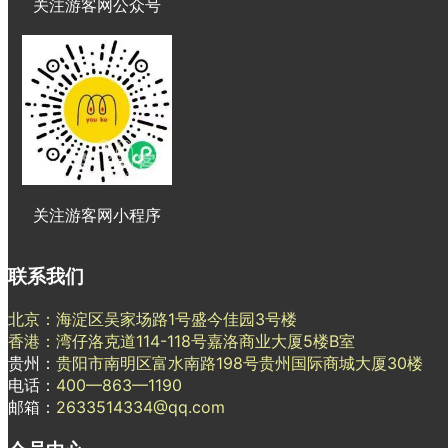
关注游客网公众号
关注游客网小程序
联系我们
北京：海淀区吴家场路1号盛今佳园3号楼
香港：湾仔洛克道114-118号嘉洛商业大厦5楼B室
贵州：
贵阳市南明区富水南路198号贵州国际商城大厦30楼
电话：
400—863—1190
邮箱：
2633514334@qq.com