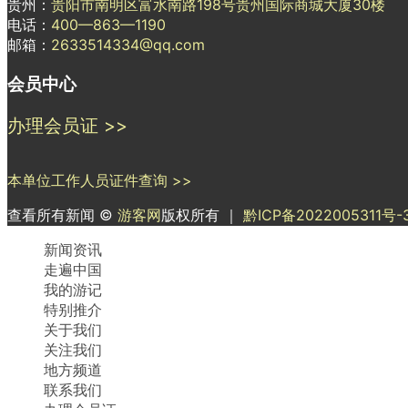
贵州：
贵阳市南明区富水南路198号贵州国际商城大厦30楼
电话：
400—863—1190
邮箱：
2633514334@qq.com
会员中心
办理会员证 >>
本单位工作人员证件查询 >>
查看所有新闻 ©
游客网
版权所有 ｜
黔ICP备2022005311号-
新闻资讯
走遍中国
我的游记
特别推介
关于我们
关注我们
地方频道
联系我们