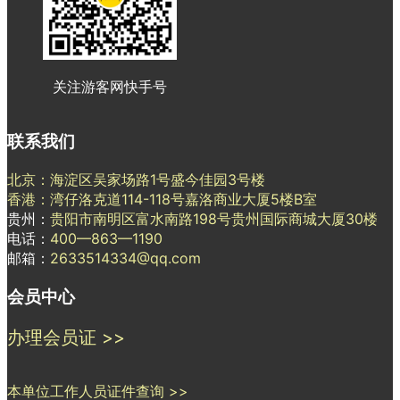
关注游客网快手号
联系我们
北京：海淀区吴家场路1号盛今佳园3号楼
香港：湾仔洛克道114-118号嘉洛商业大厦5楼B室
贵州：
贵阳市南明区富水南路198号贵州国际商城大厦30楼
电话：
400—863—1190
邮箱：
2633514334@qq.com
会员中心
办理会员证 >>
本单位工作人员证件查询 >>