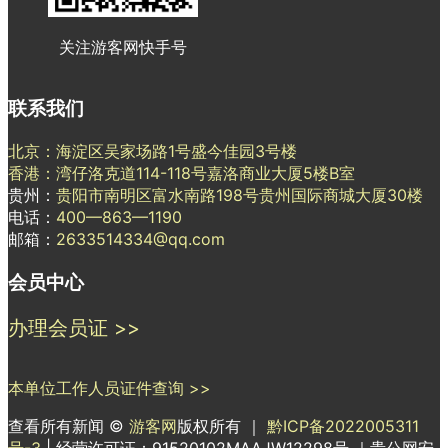
关注游客网快手号
联系我们
北京：海淀区吴家场路1号盛今佳园3号楼
香港：湾仔洛克道114-118号嘉洛商业大厦5楼B室
贵州：
贵阳市南明区富水南路198号贵州国际商城大厦30楼
电话：
400—863—1190
邮箱：
2633514334@qq.com
会员中心
办理会员证 >>
本单位工作人员证件查询 >>
查看所有新闻 ©
游客网
版权所有 ｜
黔ICP备2022005311
号-3
| 经营许可证：91520102MAAJW12298号 ｜贵公网安